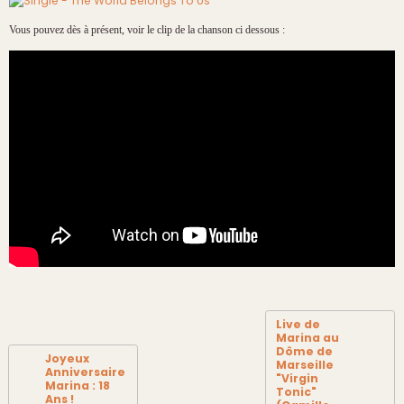
Vous pouvez dès à présent, voir le clip de la chanson ci dessous :
Live de
Marina au
Dôme de
Joyeux
Marseille
Anniversaire
"Virgin
Marina : 18
Tonic"
Ans !