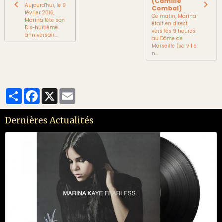
(Camille
Aujourd'hui, le 9
Combal)
février 2016,
Ce matin, Marina
Marina fête son
était en direct
Dix-huitième
vers les 9 heures
anniversair...
au Dôme de
Marseille (sa ville
n...
Partager
Facebook
X
Email
Dernières Actualités